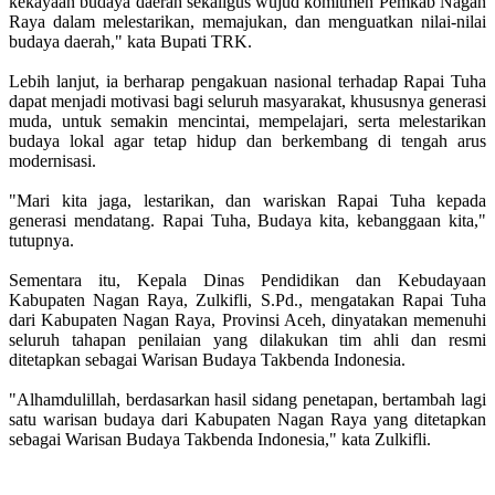
kekayaan budaya daerah sekaligus wujud komitmen Pemkab Nagan
Raya dalam melestarikan, memajukan, dan menguatkan nilai-nilai
budaya daerah," kata Bupati TRK.
Lebih lanjut, ia berharap pengakuan nasional terhadap Rapai Tuha
dapat menjadi motivasi bagi seluruh masyarakat, khususnya generasi
muda, untuk semakin mencintai, mempelajari, serta melestarikan
budaya lokal agar tetap hidup dan berkembang di tengah arus
modernisasi.
"Mari kita jaga, lestarikan, dan wariskan Rapai Tuha kepada
generasi mendatang. Rapai Tuha, Budaya kita, kebanggaan kita,"
tutupnya.
Sementara itu, Kepala Dinas Pendidikan dan Kebudayaan
Kabupaten Nagan Raya, Zulkifli, S.Pd., mengatakan Rapai Tuha
dari Kabupaten Nagan Raya, Provinsi Aceh, dinyatakan memenuhi
seluruh tahapan penilaian yang dilakukan tim ahli dan resmi
ditetapkan sebagai Warisan Budaya Takbenda Indonesia.
"Alhamdulillah, berdasarkan hasil sidang penetapan, bertambah lagi
satu warisan budaya dari Kabupaten Nagan Raya yang ditetapkan
sebagai Warisan Budaya Takbenda Indonesia," kata Zulkifli.