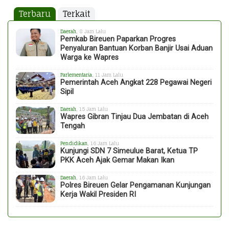
Terbaru
Terkait
Daerah
, 8 Jam Lalu
Pemkab Bireuen Paparkan Progres
Penyaluran Bantuan Korban Banjir Usai Aduan
Warga ke Wapres
Parlementaria
, 11 Jam Lalu
Pemerintah Aceh Angkat 228 Pegawai Negeri
Sipil
Daerah
, 15 Jam Lalu
Wapres Gibran Tinjau Dua Jembatan di Aceh
Tengah
Pendidikan
, 16 Jam Lalu
Kunjungi SDN 7 Simeulue Barat, Ketua TP
PKK Aceh Ajak Gemar Makan Ikan
Daerah
, 16 Jam Lalu
Polres Bireuen Gelar Pengamanan Kunjungan
Kerja Wakil Presiden RI