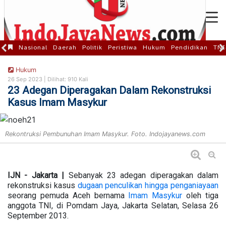
Nasional
Daerah
Politik
Peristiwa
Hukum
Pendidikan
TNI
Hukum
26 Sep 2023 |
Dilihat: 910 Kali
23 Adegan Diperagakan Dalam Rekonstruksi
Kasus Imam Masykur
Rekontruksi Pembunuhan Imam Masykur. Foto. Indojayanews.com
IJN - Jakarta |
Sebanyak 23 adegan diperagakan dalam
rekonstruksi kasus
dugaan penculikan hingga penganiayaan
seorang pemuda Aceh bernama
Imam Masykur
oleh tiga
anggota TNI, di Pomdam Jaya, Jakarta Selatan, Selasa 26
September 2013.